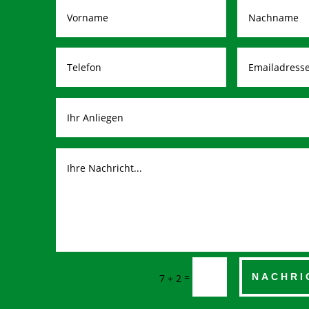
=
NACHRI
7 + 2