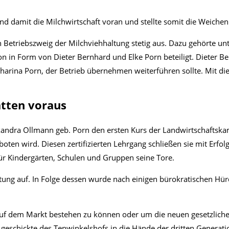
nd damit die Milchwirtschaft voran und stellte somit die Weichen 
Betriebszweig der Milchviehhaltung stetig aus. Dazu gehörte un
on in Form von Dieter Bernhard und Elke Porn beteiligt. Dieter Be
rina Porn, der Betrieb übernehmen weiterführen sollte. Mit dies
atten voraus
exandra Ollmann geb. Porn den ersten Kurs der Landwirtschaft
ten wird. Diesen zertifizierten Lehrgang schließen sie mit Erfol
r Kindergärten, Schulen und Gruppen seine Tore.
tung auf. In Folge dessen wurde nach einigen bürokratischen Hür
uf dem Markt bestehen zu können oder um die neuen gesetzliche
geschickte des Tenwinkelshofs in die Hände der dritten Generati