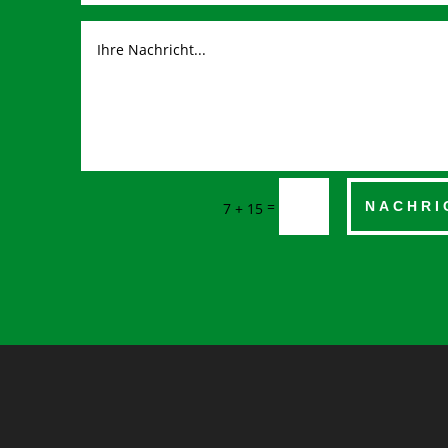
=
NACHRI
7 + 15