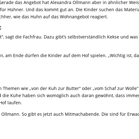
. Gerade das Angebot hat Alexandra Ollmann aber in ähnlicher We
ür Hühner. Und das kommt gut an. Die Kinder suchen das Materi
her, wie das Huhn auf das Wohnangebot reagiert.
t
, sagt die Fachfrau. Dazu gibt’s selbstverständlich Kekse und was
n, am Ende dürfen die Kinder auf dem Hof spielen. „Wichtig ist, d
um Themen wie „von der Kuh zur Butter“ oder „vom Schaf zur Wolle“
Und die Kühe haben sich womöglich auch daran gewöhnt, dass imm
Hof laufen.
a Ollmann. So gibt es jetzt auch Mitmachabende. Die sind für Erwa