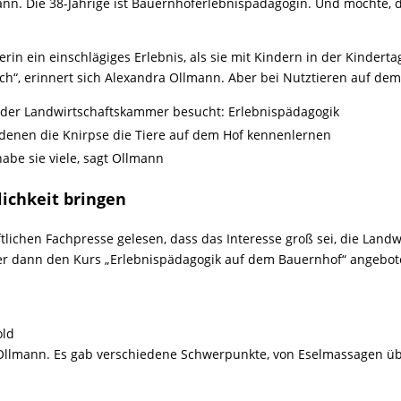
ann. Die 38-Jährige ist Bauernhoferlebnispädagogin. Und möchte, d
rin ein einschlägiges Erlebnis, als sie mit Kindern in der Kindertag
och“, erinnert sich Alexandra Ollmann. Aber bei Nutztieren auf d
i der Landwirtschaftskammer besucht: Erlebnispädagogik
in denen die Knirpse die Tiere auf dem Hof kennenlernen
abe sie viele, sagt Ollmann
lichkeit bringen
ftlichen Fachpresse gelesen, dass das Interesse groß sei, die Landw
r dann den Kurs „Erlebnispädagogik auf dem Bauernhof“ angeboten. 
old
Ollmann. Es gab verschiedene Schwerpunkte, von Eselmassagen übe